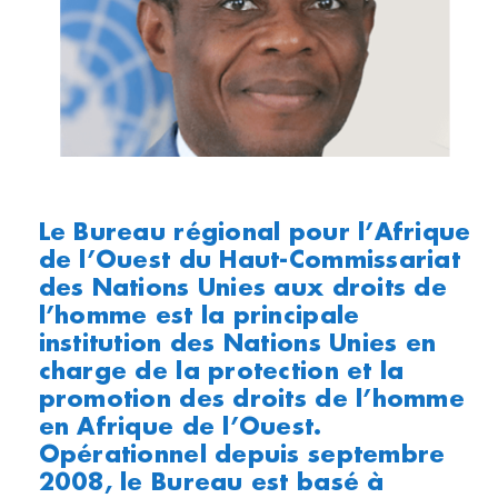
Le Bureau régional pour l’Afrique
de l’Ouest du Haut-Commissariat
des Nations Unies aux droits de
l’homme est la principale
institution des Nations Unies en
charge de la protection et la
promotion des droits de l’homme
en Afrique de l’Ouest.
Opérationnel depuis septembre
2008, le Bureau est basé à