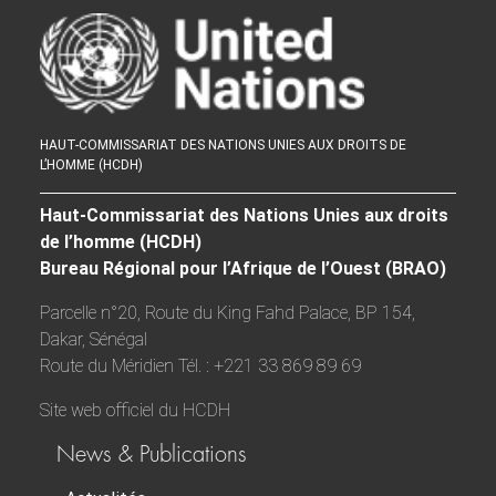
HAUT-COMMISSARIAT DES NATIONS UNIES AUX DROITS DE
L’HOMME (HCDH)
Haut-Commissariat des Nations Unies aux droits
de l’homme (HCDH)
Bureau Régional pour l’Afrique de l’Ouest (BRAO)
Parcelle n°20, Route du King Fahd Palace, BP 154,
Dakar, Sénégal
Route du Méridien Tél. : +221 33 869 89 69
Site web officiel du HCDH
News & Publications