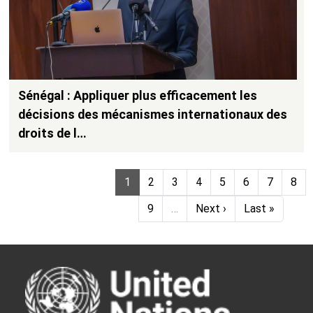
Sénégal : Appliquer plus efficacement les
décisions des mécanismes internationaux des
droits de l…
Pagination
Page
Page
Page
Page
Page
Page
Page
Pag
1
2
3
4
5
6
7
8
Page
Next page
Last page
9
…
Next ›
Last »