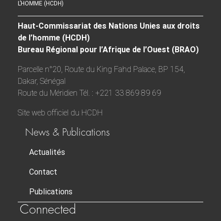
L’HOMME (HCDH)
Haut-Commissariat des Nations Unies aux droits
de l’homme (HCDH)
Bureau Régional pour l’Afrique de l’Ouest (BRAO)
Parcelle n°20, Route du King Fahd Palace, BP 154,
Dakar, Sénégal
Route du Méridien Tél. : +221 33 869 89 69
Site web officiel du HCDH
News & Publications
Actualités
Contact
Publications
Connected