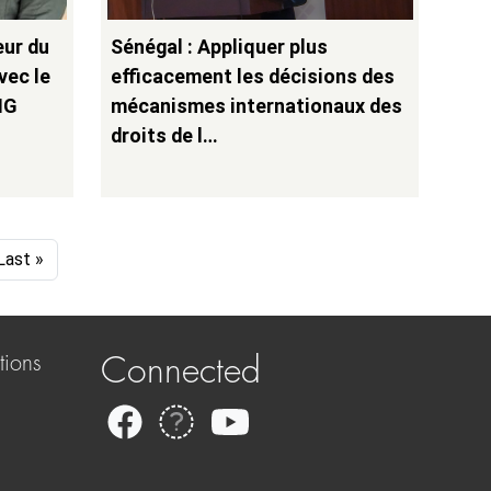
eur du
Sénégal : Appliquer plus
vec le
efficacement les décisions des
NG
mécanismes internationaux des
droits de l…
e
Last page
Last »
tions
Connected