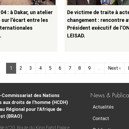
04 : à Dakar, un atelier
De victime de traite à act
sur l’écart entre les
changement : rencontre a
ternationales
Président exécutif de l’O
…
LEISAD.
Page
Page
Page
Page
Page
Page
Page
Page
Page
Next pag
1
2
3
4
5
6
7
8
9
…
Next ›
News & Publica
-Commissariat des Nations
s aux droits de l’homme (HCDH)
Actualités
au Régional pour l’Afrique de
est (BRAO)
Contact
lle n°20, Route du King Fahd Palace,