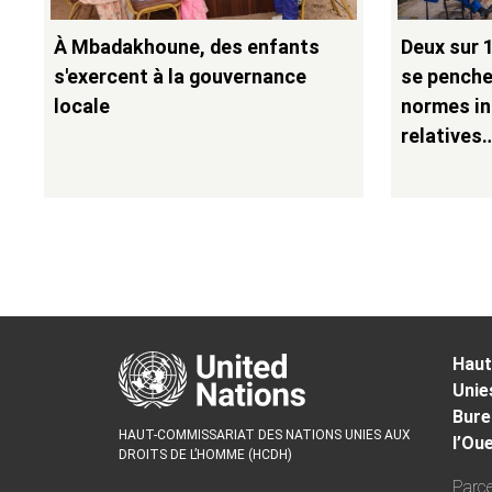
À Mbadakhoune, des enfants
Deux sur 1
s'exercent à la gouvernance
se penche 
locale
normes in
relatives
Haut
Unie
Bure
HAUT-COMMISSARIAT DES NATIONS UNIES AUX
l’Ou
DROITS DE L’HOMME (HCDH)
Parce