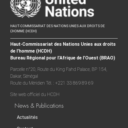
HAUT-COMMISSARIAT DES NATIONS UNIES AUX DROITS DE
L’HOMME (HCDH)
Haut-Commissariat des Nations Unies aux droits
de l’homme (HCDH)
Bureau Régional pour l’Afrique de l’Ouest (BRAO)
Parcelle n°20, Route du King Fahd Palace, BP 154,
Dakar, Sénégal
Route du Méridien Tél. : +221 33 869 89 69
Site web officiel du HCDH
News & Publications
Actualités